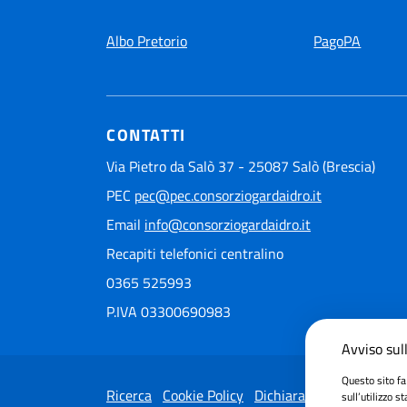
Albo Pretorio
PagoPA
CONTATTI
Via Pietro da Salò 37 - 25087 Salò (Brescia)
PEC
pec@pec.consorziogardaidro.it
Email
info@consorziogardaidro.it
Recapiti telefonici centralino
0365 525993
P.IVA 03300690983
Avviso sull
Questo sito fa
Ricerca
Cookie Policy
Dichiarazione di accessib
sull’utilizzo s