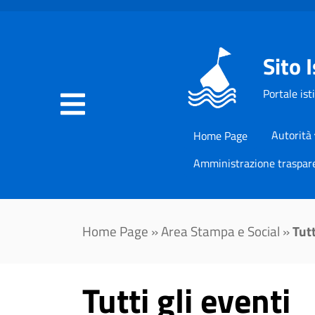
Sito 
Portale ist
Autorità
Home Page
Amministrazione traspar
Home Page
»
Area Stampa e Social
»
Tutt
Tutti gli eventi