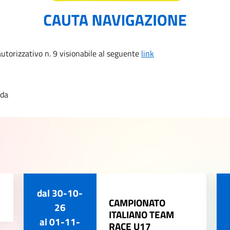
utorizzativo n. 9 visionabile al seguente
link
rda
dal
30-10-
CAMPIONATO
26
ITALIANO TEAM
al
01-11-
RACE U17