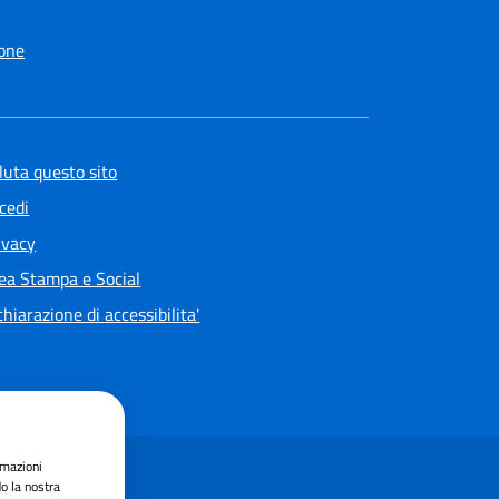
one
luta questo sito
cedi
ivacy
ea Stampa e Social
chiarazione di accessibilita'
rmazioni
do la nostra