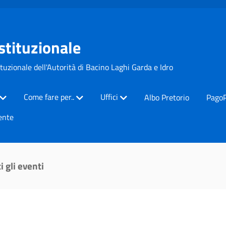
Istituzionale
ituzionale dell'Autorità di Bacino Laghi Garda e Idro
Come fare per..
Uffici
Albo Pretorio
Pago
ente
i gli eventi