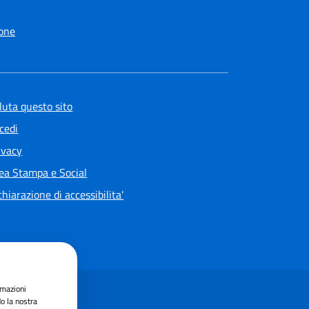
one
luta questo sito
cedi
ivacy
ea Stampa e Social
chiarazione di accessibilita'
rmazioni
do la nostra