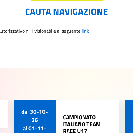
utorizzativo n. 1 visionabile al seguente
link
dal
30-10-
CAMPIONATO
26
ITALIANO TEAM
al
01-11-
RACE U17