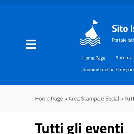
Sito 
Portale ist
Autorità
Home Page
Amministrazione traspar
Home Page
»
Area Stampa e Social
»
Tutt
Tutti gli eventi