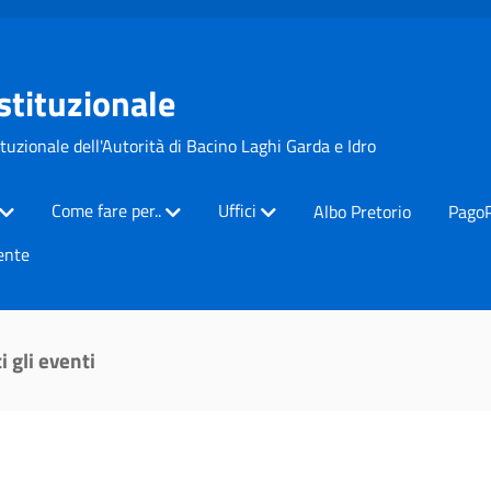
Istituzionale
ituzionale dell'Autorità di Bacino Laghi Garda e Idro
Come fare per..
Uffici
Albo Pretorio
Pago
ente
i gli eventi