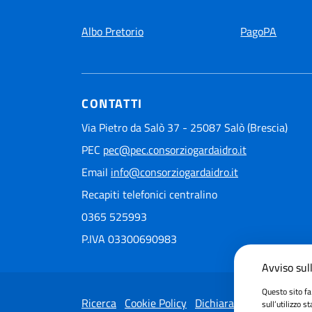
Albo Pretorio
PagoPA
CONTATTI
Via Pietro da Salò 37 - 25087 Salò (Brescia)
PEC
pec@pec.consorziogardaidro.it
Email
info@consorziogardaidro.it
Recapiti telefonici centralino
0365 525993
P.IVA 03300690983
Avviso sull
Questo sito fa
Ricerca
Cookie Policy
Dichiarazione di accessib
sull’utilizzo s