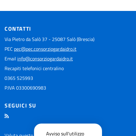
CONTATTI
Via Pietro da Salò 37 - 25087 Salò (Brescia)
PEC
pec@pec.consorziogardaidro.it
Email
info@consorziogardaidro.it
Recapiti telefonici centralino
0365 525993
P.IVA 03300690983
SEGUICI SU
Avviso sull'utilizzo
Valuta questo sito