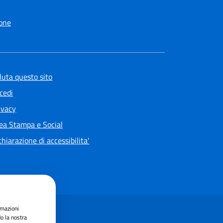
one
luta questo sito
cedi
ivacy
ea Stampa e Social
chiarazione di accessibilita'
rmazioni
do la nostra