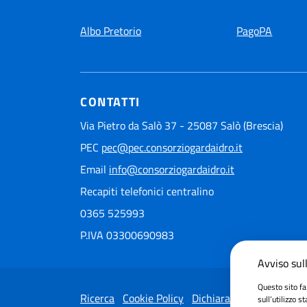
Albo Pretorio
PagoPA
CONTATTI
Via Pietro da Salò 37 - 25087 Salò (Brescia)
PEC
pec@pec.consorziogardaidro.it
Email
info@consorziogardaidro.it
Recapiti telefonici centralino
0365 525993
P.IVA 03300690983
Avviso sull
Questo sito fa
Ricerca
Cookie Policy
Dichiarazione di accessib
sull’utilizzo s