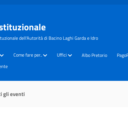
Istituzionale
ituzionale dell'Autorità di Bacino Laghi Garda e Idro
Come fare per..
Uffici
Albo Pretorio
Pago
ente
i gli eventi