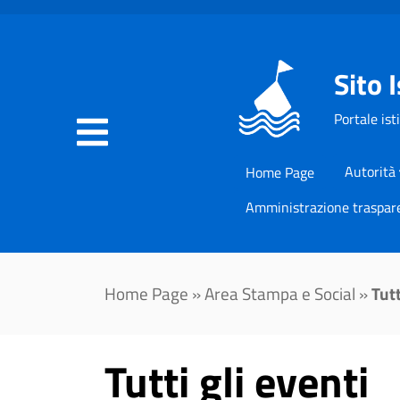
Sito 
Portale ist
Autorità
Home Page
Amministrazione traspar
Home Page
»
Area Stampa e Social
»
Tutt
Tutti gli eventi