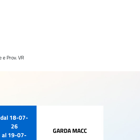
e e Prov. VR
dal
18-07-
02-ago-
26
GARDA MACC
al
19-07-