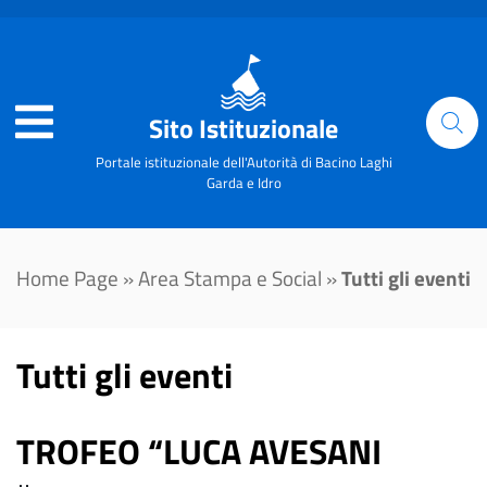
Sito Istituzionale
Portale istituzionale dell'Autorità di Bacino Laghi
Garda e Idro
Home Page
»
Area Stampa e Social
»
Tutti gli eventi
Tutti gli eventi
TROFEO “LUCA AVESANI