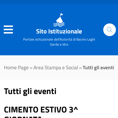
Sito Istituzionale
Portale istituzionale dell'Autorità di Bacino Laghi
Garda e Idro
Home Page
»
Area Stampa e Social
»
Tutti gli eventi
Tutti gli eventi
CIMENTO ESTIVO 3^