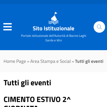
Sito Istituzionale
Portale istituzionale dell'Autorità di Bacino Laghi
Garda e Idro
Home Page
»
Area Stampa e Social
»
Tutti gli eventi
Tutti gli eventi
CIMENTO ESTIVO 2^