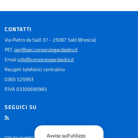
CONTATTI
Via Pietro da Salò 37 - 25087 Salò (Brescia)
PEC
pec@pec.consorziogardaidro.it
Email
info@consorziogardaidro.it
Recapiti telefonici centralino
0365 525993
P.IVA 03300690983
SEGUICI SU
Avviso sull'utilizzo
Valuta questo sito