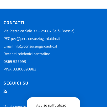
CONTATTI
Via Pietro da Salò 37 - 25087 Salò (Brescia)
PEC
pec@pec.consorziogardaidro.it
Email
info@consorziogardaidro.it
Recapiti telefonici centralino
0365 525993
P.IVA 03300690983
SEGUICI SU
Avviso sull'utilizzo
Valuta questo sito