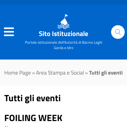
Sito Istituzionale
Portale istituzionale dell'Autorità di Bacino Laghi
Garda e Idro
Home Page
»
Area Stampa e Social
»
Tutti gli eventi
Tutti gli eventi
FOILING WEEK