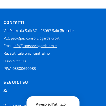
CONTATTI
Via Pietro da Salò 37 - 25087 Salò (Brescia)
PEC
pec@pec.consorziogardaidro.it
Email
info@consorziogardaidro.it
Recapiti telefonici centralino
0365 525993
P.IVA 03300690983
SEGUICI SU
Avviso sull'utilizzo
Valuta questo sito