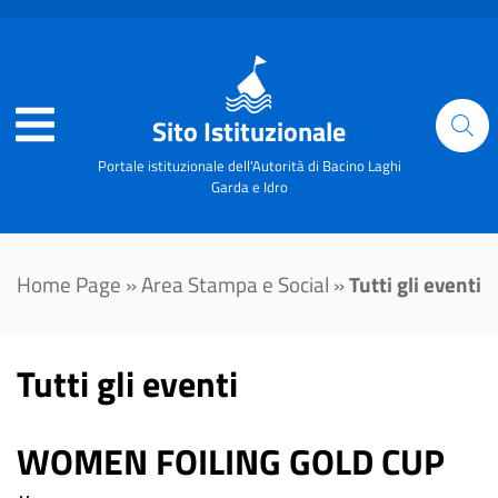
Sito Istituzionale
Portale istituzionale dell'Autorità di Bacino Laghi
Garda e Idro
Home Page
»
Area Stampa e Social
»
Tutti gli eventi
Tutti gli eventi
WOMEN FOILING GOLD CUP