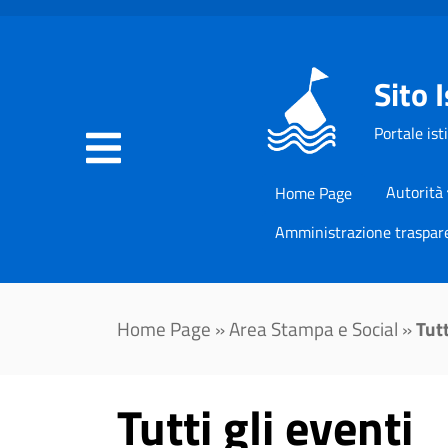
Sito 
Portale ist
Autorità
Home Page
Amministrazione traspar
Home Page
»
Area Stampa e Social
»
Tutt
Tutti gli eventi