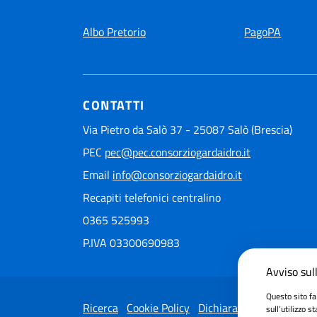
Albo Pretorio
PagoPA
CONTATTI
Via Pietro da Salò 37 - 25087 Salò (Brescia)
PEC
pec@pec.consorziogardaidro.it
Email
info@consorziogardaidro.it
Recapiti telefonici centralino
0365 525993
P.IVA 03300690983
Avviso sull
Questo sito fa
Ricerca
Cookie Policy
Dichiarazione di accessib
sull’utilizzo s