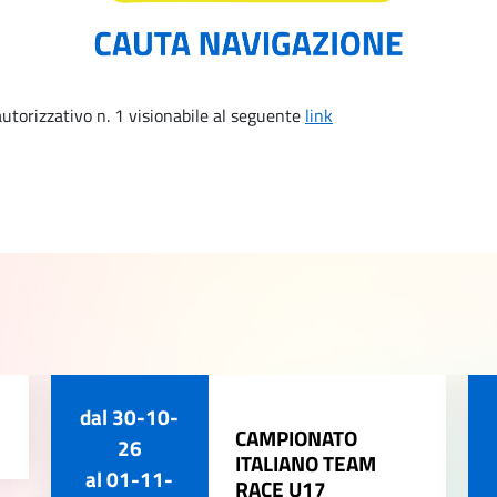
utorizzativo n. 1 visionabile al seguente
link
dal
30-10-
CAMPIONATO
26
ITALIANO TEAM
al
01-11-
RACE U17