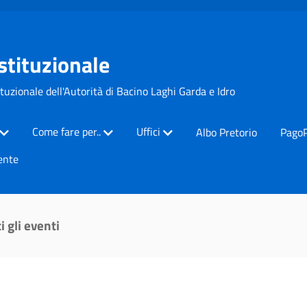
Istituzionale
ituzionale dell'Autorità di Bacino Laghi Garda e Idro
Come fare per..
Uffici
Albo Pretorio
Pago
ente
i gli eventi