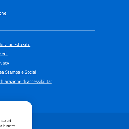
one
luta questo sito
cedi
ivacy
ea Stampa e Social
chiarazione di accessibilita'
rmazioni
do la nostra