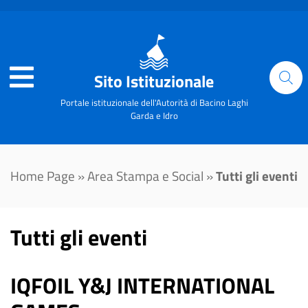
Sito Istituzionale
Portale istituzionale dell'Autorità di Bacino Laghi
Garda e Idro
Home Page
»
Area Stampa e Social
»
Tutti gli eventi
Tutti gli eventi
IQFOIL Y&J INTERNATIONAL