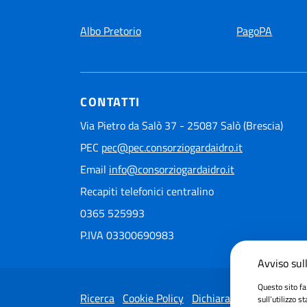
Albo Pretorio
PagoPA
CONTATTI
Via Pietro da Salò 37 - 25087 Salò (Brescia)
PEC
pec@pec.consorziogardaidro.it
Email
info@consorziogardaidro.it
Recapiti telefonici centralino
0365 525993
P.IVA 03300690983
Avviso sull
Questo sito fa
Ricerca
Cookie Policy
Dichiarazione di accessib
sull’utilizzo s