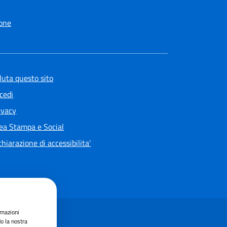
one
luta questo sito
cedi
ivacy
ea Stampa e Social
chiarazione di accessibilita'
rmazioni
do la nostra