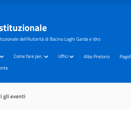
Istituzionale
ituzionale dell'Autorità di Bacino Laghi Garda e Idro
Come fare per..
Uffici
Albo Pretorio
Pago
ente
i gli eventi