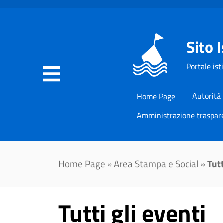
Sito 
Portale ist
Autorità
Home Page
Amministrazione traspar
Home Page
»
Area Stampa e Social
»
Tutt
Tutti gli eventi