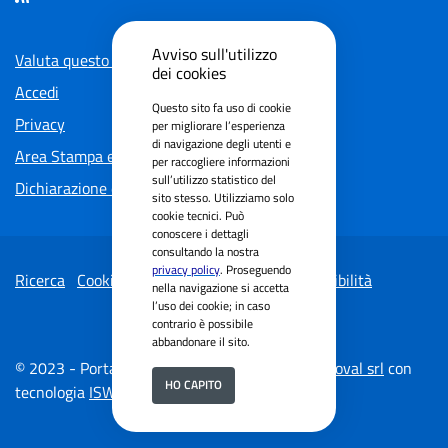
Avviso sull'utilizzo
Valuta questo sito
dei cookies
Accedi
Questo sito fa uso di cookie
Privacy
per migliorare l’esperienza
di navigazione degli utenti e
Area Stampa e Social
per raccogliere informazioni
sull’utilizzo statistico del
Dichiarazione di accessibilita'
sito stesso. Utilizziamo solo
cookie tecnici. Può
conoscere i dettagli
consultando la nostra
privacy policy
. Proseguendo
Ricerca
Cookie Policy
Dichiarazione di accessibilità
nella navigazione si accetta
l’uso dei cookie; in caso
contrario è possibile
abbandonare il sito.
© 2023 - Portale istituzionale realizzato da
Secoval srl
con
HO CAPITO
tecnologia
ISWEB® Enterprise