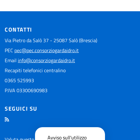
CONTATTI
Via Pietro da Salò 37 - 25087 Salò (Brescia)
PEC
pec@pec.consorziogardaidro.it
Email
info@consorziogardaidro.it
Recapiti telefonici centralino
0365 525993
P.IVA 03300690983
SEGUICI SU
Avviso sull'utilizzo
Valuta questo sito