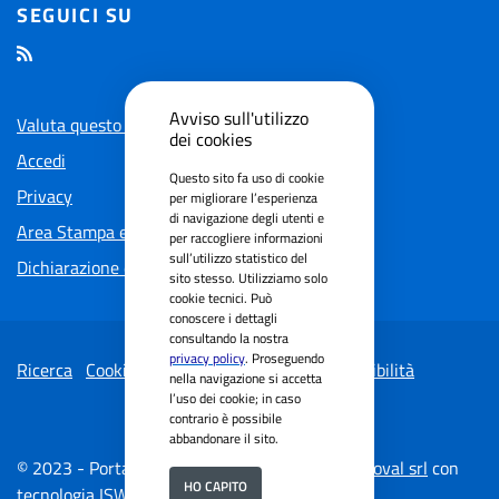
SEGUICI SU
Avviso sull'utilizzo
Valuta questo sito
dei cookies
Accedi
Questo sito fa uso di cookie
Privacy
per migliorare l’esperienza
di navigazione degli utenti e
Area Stampa e Social
per raccogliere informazioni
sull’utilizzo statistico del
Dichiarazione di accessibilita'
sito stesso. Utilizziamo solo
cookie tecnici. Può
conoscere i dettagli
consultando la nostra
privacy policy
. Proseguendo
Ricerca
Cookie Policy
Dichiarazione di accessibilità
nella navigazione si accetta
l’uso dei cookie; in caso
contrario è possibile
abbandonare il sito.
© 2023 - Portale istituzionale realizzato da
Secoval srl
con
HO CAPITO
tecnologia
ISWEB® Enterprise