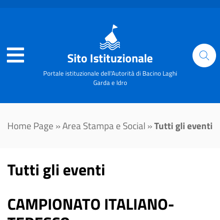
Sito Istituzionale
Portale istituzionale dell'Autorità di Bacino Laghi
Garda e Idro
Home Page
»
Area Stampa e Social
»
Tutti gli eventi
Tutti gli eventi
CAMPIONATO ITALIANO-