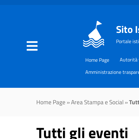
Sito 
Portale ist
Autorità
Home Page
Amministrazione traspar
Home Page
»
Area Stampa e Social
»
Tutt
Tutti gli eventi