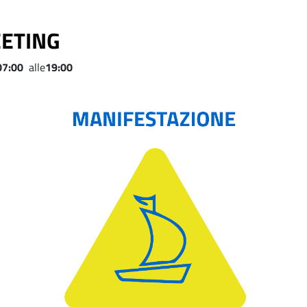
EETING
07:00
alle
19:00