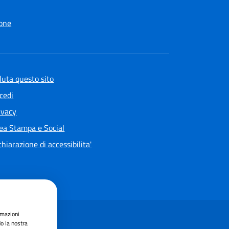
one
luta questo sito
cedi
ivacy
ea Stampa e Social
chiarazione di accessibilita'
rmazioni
do la nostra