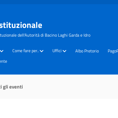
Istituzionale
ituzionale dell'Autorità di Bacino Laghi Garda e Idro
Come fare per..
Uffici
Albo Pretorio
Pago
ente
i gli eventi