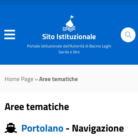
Sito Istituzionale
Portale istituzionale dell'Autorità di Bacino Laghi
Garda e Idro
Home Page
»
Aree tematiche
Aree tematiche
Portolano
-
Navigazione