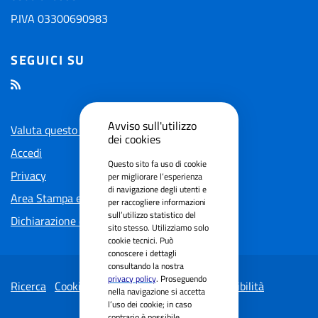
P.IVA 03300690983
SEGUICI SU
Avviso sull'utilizzo
Valuta questo sito
dei cookies
Accedi
Questo sito fa uso di cookie
Privacy
per migliorare l’esperienza
di navigazione degli utenti e
Area Stampa e Social
per raccogliere informazioni
sull’utilizzo statistico del
Dichiarazione di accessibilita'
sito stesso. Utilizziamo solo
cookie tecnici. Può
conoscere i dettagli
consultando la nostra
privacy policy
. Proseguendo
Ricerca
Cookie Policy
Dichiarazione di accessibilità
nella navigazione si accetta
l’uso dei cookie; in caso
contrario è possibile