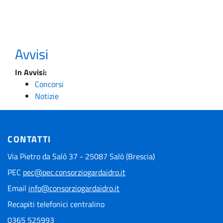
Avvisi
In Avvisi:
Concorsi
Notizie
CONTATTI
Via Pietro da Salò 37 - 25087 Salò (Brescia)
PEC
pec@pec.consorziogardaidro.it
Email
info@consorziogardaidro.it
Recapiti telefonici centralino
0365 525993